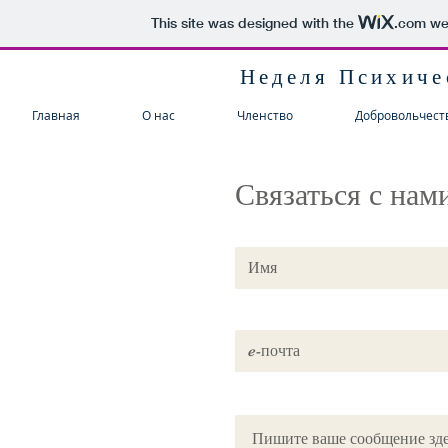
This site was designed with the
.com
web
Неделя Психиче
Главная
О нас
Членство
Добровольчест
Связаться с нам